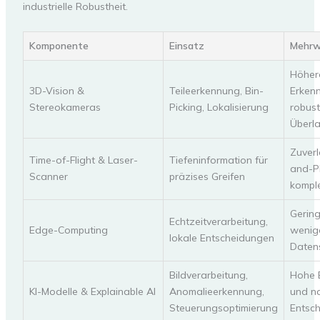
industrielle Robustheit.
Komponente
Einsatz
Mehrw
Höher
3D-Vision &
Teileerkennung, Bin-
Erken
Stereokameras
Picking, Lokalisierung
robus
Überl
Zuverl
Time-of-Flight & Laser-
Tiefeninformation für
and-Pl
Scanner
präzises Greifen
kompl
Gering
Echtzeitverarbeitung,
Edge-Computing
wenige
lokale Entscheidungen
Datens
Bildverarbeitung,
Hohe 
KI-Modelle & Explainable AI
Anomalieerkennung,
und na
Steuerungsoptimierung
Entsc