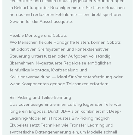
Fehlerbilder und bleiben robust gegenüber Veränderungen
in Beleuchtung oder Bauteilgeometrie. Sie filtern Rauschen
heraus und reduzieren Fehlalarme — ein direkt spürbarer
Gewinn für die Ausschussquote.
Flexible Montage und Cobots
Wo Menschen flexible Handgriffe leisten, können Cobots
mit adaptiven Greifsystemen und kontextsensitiver
Steuerung unterstützen oder Aufgaben vollständig
übernehmen. KI-gesteuerte Regelkreise ermöglichen
feinfühlige Montage, Kraftregelung und
Kollisionsvermeidung — ideal für Variantenfertigung oder
wenn Komponenten geringe Toleranzen erfordern.
Bin-Picking und Teileerkennung
Das zuverlässige Entnehmen zufällig lagernder Teile war
lange ein Engpass. Durch 3D-Vision kombiniert mit Deep-
Learning-Modellen ist robustes Bin-Picking möglich.
Ekubelets setzt Techniken wie Transfer Learning und
synthetische Datengenerierung ein, um Modelle schnell